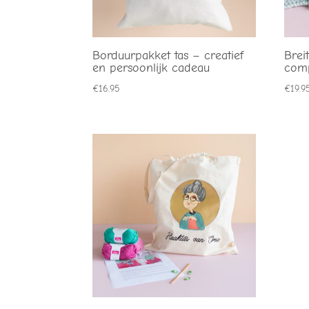
Borduurpakket tas – creatief
Brei
en persoonlijk cadeau
comp
€
16.95
€
19.9