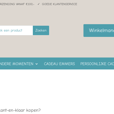
ERZENDING VANAF €100,- ✓ GOEDE KLANTENSERVICE
Winkelman
ONDERE MOMENTEN
CADEAU EMMERS
PERSOONLIJKE CA
kant-en-klaar kopen?