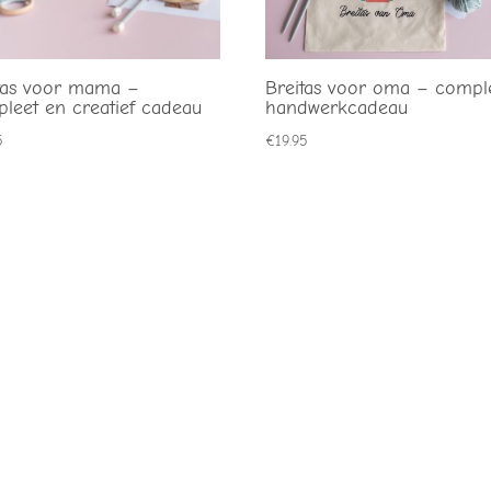
tas voor mama –
Breitas voor oma – compl
leet en creatief cadeau
handwerkcadeau
5
€
19.95