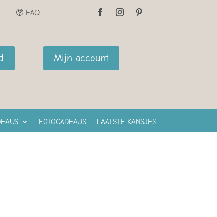
FAQ
t
d
Mijn account
DEAUS
FOTOCADEAUS
LAATSTE KANSJES