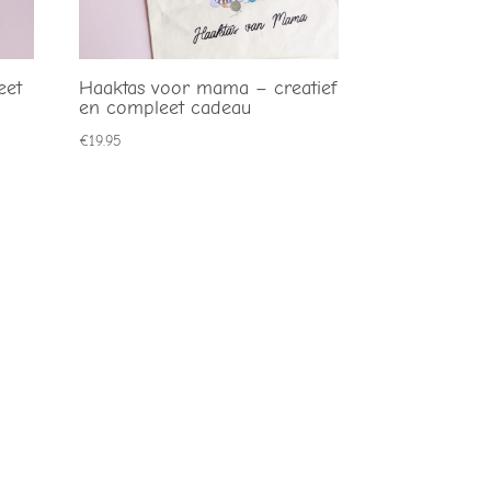
eet
Haaktas voor mama – creatief
en compleet cadeau
€
19.95