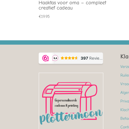
Haaktas voor oma – compleet
creatief cadeau
€
19.95
Kla
Verz
Ruil
Vraa
Alge
Priva
Klac
Beta
Cont