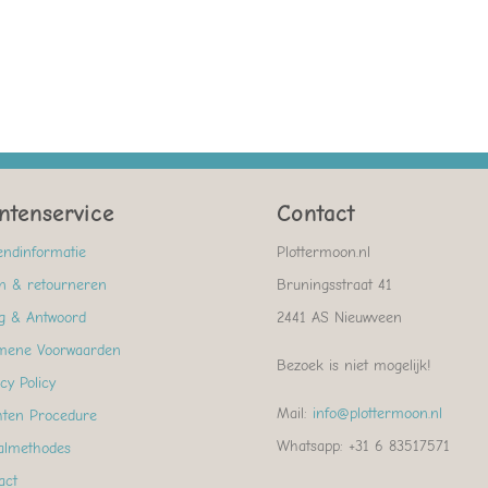
ntenservice
Contact
endinformatie
Plottermoon.nl
en & retourneren
Bruningsstraat 41
g & Antwoord
2441 AS Nieuwveen
mene Voorwaarden
Bezoek is niet mogelijk!
cy Policy
Mail:
info@plottermoon.nl
hten Procedure
Whatsapp: +31 6 83517571
almethodes
act