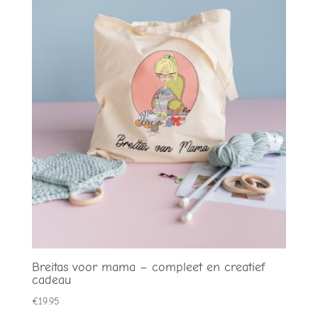
€2.75.
€2.00.
Breitas voor mama – compleet en creatief
cadeau
€
19.95