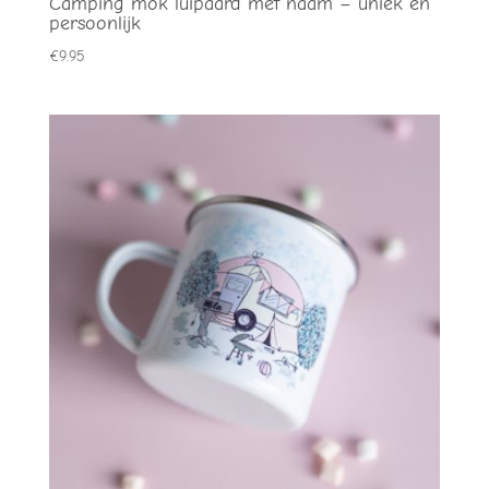
Camping mok luipaard met naam – uniek en
persoonlijk
€
9.95