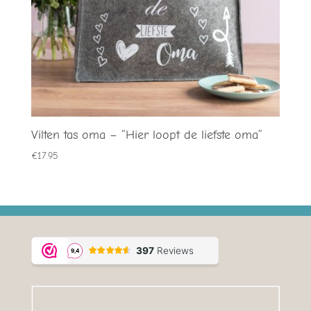
Vilten tas oma – “Hier loopt de liefste oma”
€
17.95