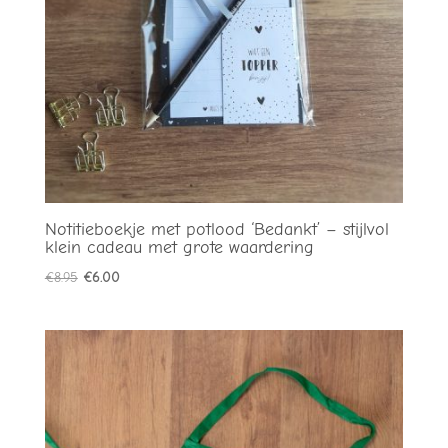
Notitieboekje met potlood ‘Bedankt’ – stijlvol
klein cadeau met grote waardering
Oorspronkelijke
Huidige
€
8.95
€
6.00
prijs
prijs
was:
is:
€8.95.
€6.00.