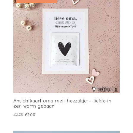
Ansichtkaart oma met theezakje – liefde in
een warm gebaar
Oorspronkelijke
Huidige
€
2.75
€
2.00
prijs
prijs
was:
is: