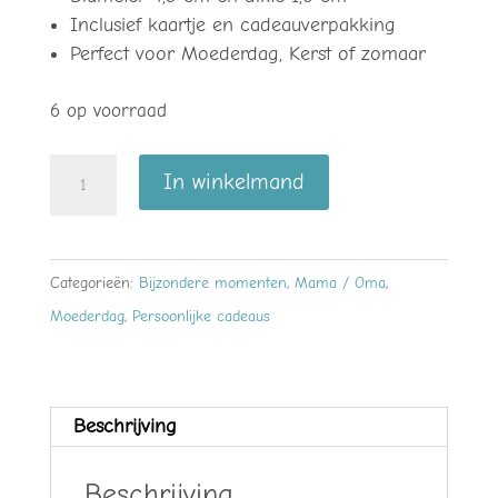
Inclusief kaartje en cadeauverpakking
Perfect voor Moederdag, Kerst of zomaar
6 op voorraad
Lippenbalsem
In winkelmand
met
spiegel
voor
Categorieën:
Bijzondere momenten
,
Mama / Oma
,
Oma
Moederdag
,
Persoonlijke cadeaus
–
stijlvol
en
Beschrijving
praktisch
cadeau
Beschrijving