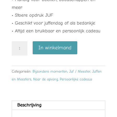
meer
• Stoere opdruk JUF
• Geschikt voor juffendag of als bedankje
• Altijd een bruikbaar en persoonlijk cadeau
Katoenen
In winkelmand
tas
Juf
–
Categorieën:
Bijzondere momenten
,
Juf / Meester
,
Juffen
stijlvol
en Meesters
,
Naar de opvang
,
Persoonlijke cadeaus
en
praktisch
cadeau
Beschrijving
aantal