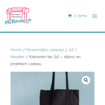
0 items
Home
/
Persoonlijke cadeaus
/
Juf /
Meester
/ Katoenen tas Juf – stijlvol en
praktisch cadeau