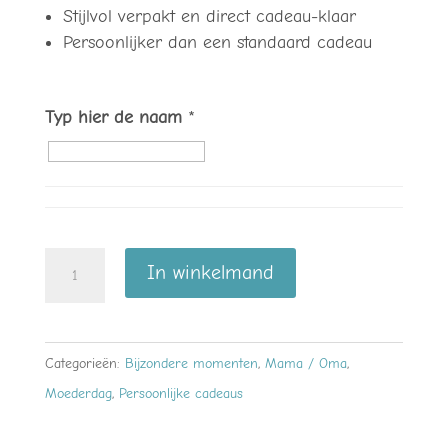
Stijlvol verpakt en direct cadeau-klaar
Persoonlijker dan een standaard cadeau
Typ hier de naam
*
Verzorgingsset
In winkelmand
Oma
Corry
–
Categorieën:
Bijzondere momenten
,
Mama / Oma
,
persoonlijk
Moederdag
,
Persoonlijke cadeaus
en
lief