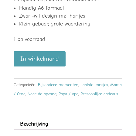
€8.95.
€6.00.
Handig A6 formaat
Zwart-wit design met hartjes
Klein gebaar, grote waardering
1 op voorraad
Notitieboekje
In winkelmand
met
potlood
‘Bedankt’
Categorieën:
Bijzondere momenten
,
Laatste kansjes
,
Mama
–
/ Oma
,
Naar de opvang
,
Papa / opa
,
Persoonlijke cadeaus
stijlvol
klein
cadeau
Beschrijving
met