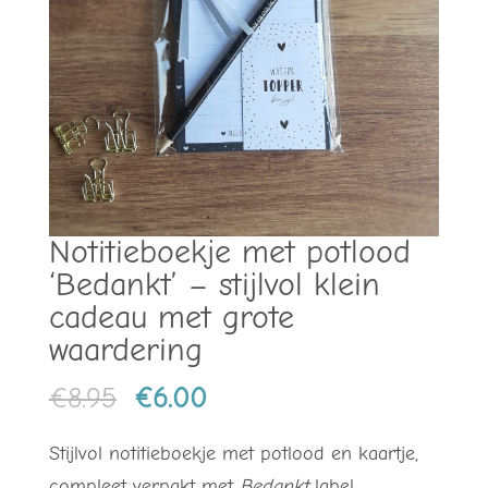
Notitieboekje met potlood
‘Bedankt’ – stijlvol klein
cadeau met grote
waardering
Oorspronkelijke
Huidige
€
8.95
€
6.00
prijs
prijs
Stijlvol notitieboekje met potlood en kaartje,
was:
is:
compleet verpakt met
Bedankt
label.