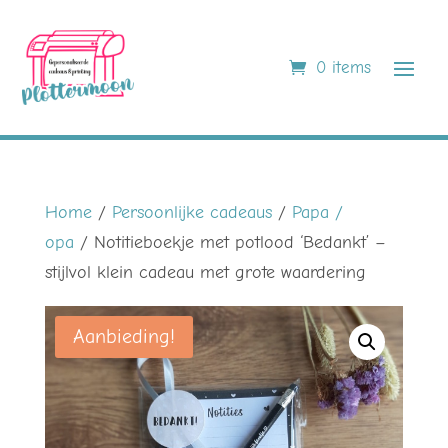
0 items
Home
/
Persoonlijke cadeaus
/
Papa /
opa
/ Notitieboekje met potlood ‘Bedankt’ –
stijlvol klein cadeau met grote waardering
Aanbieding!