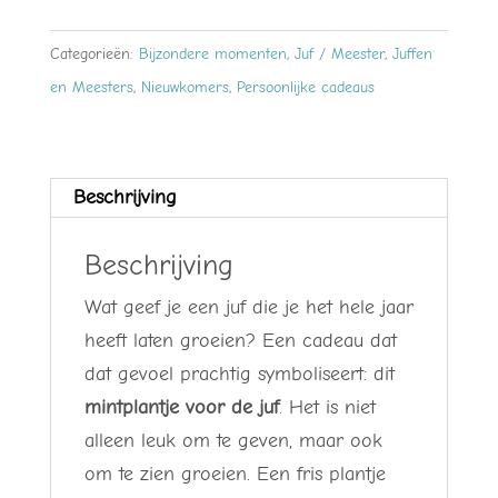
–
symbolisch
Categorieën:
Bijzondere momenten
,
Juf / Meester
,
Juffen
bedankje
en Meesters
,
Nieuwkomers
,
Persoonlijke cadeaus
dat
blijft
groeien
Beschrijving
aantal
Beschrijving
Wat geef je een juf die je het hele jaar
heeft laten groeien? Een cadeau dat
dat gevoel prachtig symboliseert: dit
mintplantje voor de juf
. Het is niet
alleen leuk om te geven, maar ook
om te zien groeien. Een fris plantje