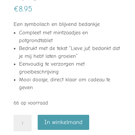
€
8.95
Een symbolisch en blijvend bedankje
Compleet met mintzaadjes en
potgrondtablet
Bedrukt met de tekst “Lieve juf, bedankt dat
je mij hebt laten groeien”
Eenvoudig te verzorgen met
groeibeschrijving
Mooi doosje, direct klaar om cadeau te
geven
66 op voorraad
Mintplantje
In winkelmand
juf